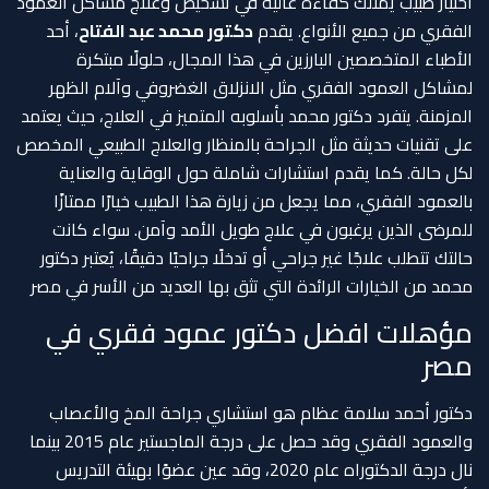
اختيار طبيب يمتلك كفاءة عالية في تشخيص وعلاج مشاكل العمود
الفقري من جميع الأنواع. يقدم
دكتور محمد عبد الفتاح
، أحد
الأطباء المتخصصين البارزين في هذا المجال، حلولًا مبتكرة
لمشاكل العمود الفقري مثل الانزلاق الغضروفي وآلام الظهر
المزمنة. يتفرد دكتور محمد بأسلوبه المتميز في العلاج، حيث يعتمد
على تقنيات حديثة مثل الجراحة بالمنظار والعلاج الطبيعي المخصص
لكل حالة. كما يقدم استشارات شاملة حول الوقاية والعناية
بالعمود الفقري، مما يجعل من زيارة هذا الطبيب خيارًا ممتازًا
للمرضى الذين يرغبون في علاج طويل الأمد وآمن. سواء كانت
حالتك تتطلب علاجًا غير جراحي أو تدخلًا جراحيًا دقيقًا، يُعتبر دكتور
محمد من الخيارات الرائدة التي تثق بها العديد من الأسر في مصر
مؤهلات افضل دكتور عمود فقري في
مصر
دكتور أحمد سلامة عظام هو استشاري جراحة المخ والأعصاب
والعمود الفقري وقد حصل على درجة الماجستير عام 2015 بينما
نال درجة الدكتوراه عام 2020، وقد عين عضوًا بهيئة التدريس