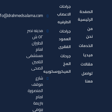
جراحات
الصفحة
الاعصاب
nfo@drahmedsalama.com
الرئيسية
الطرفيه
من
مدينه نصر
جراحات
نحن
٥٢ ش
العمود
الطيران
الخدمات
الفقرى
امام
ميديا
مستشفى
جرحات
التامين
المخ
مقالات
الصحى
الميكروسكوبيه
تواصل
شارع
معنا
موقف
المنصورة
امام
بنزيمة
بيومي