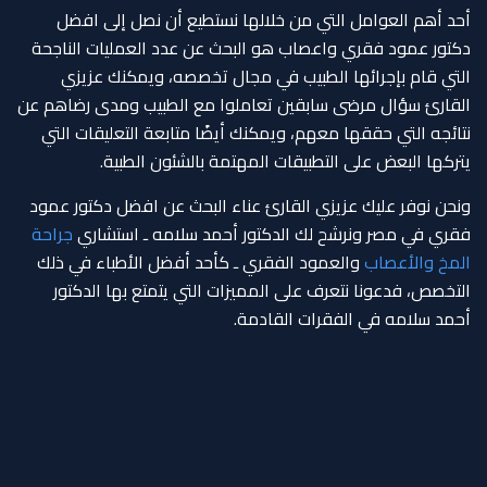
أحد أهم العوامل التي من خلالها نستطيع أن نصل إلى افضل
دكتور عمود فقري واعصاب هو البحث عن عدد العمليات الناجحة
التي قام بإجرائها الطبيب في مجال تخصصه، ويمكنك عزيزي
القارئ سؤال مرضى سابقين تعاملوا مع الطبيب ومدى رضاهم عن
نتائجه التي حققها معهم، ويمكنك أيضًا متابعة التعليقات التي
يتركها البعض على التطبيقات المهتمة بالشئون الطبية.
ونحن نوفر عليك عزيزي القارئ عناء البحث عن افضل دكتور عمود
فقري في مصر ونرشح لك الدكتور أحمد سلامه ـ استشاري
جراحة
المخ والأعصاب
والعمود الفقري ـ كأحد أفضل الأطباء في ذلك
التخصص، فدعونا نتعرف على المميزات التي يتمتع بها الدكتور
أحمد سلامه في الفقرات القادمة.