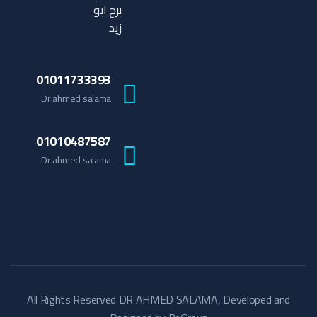
برج ابو
زيد
01011733393
Dr.ahmed salama
01010487587
Dr.ahmed salama
All Rights Reserved DR AHMED SALAMA, Developed and