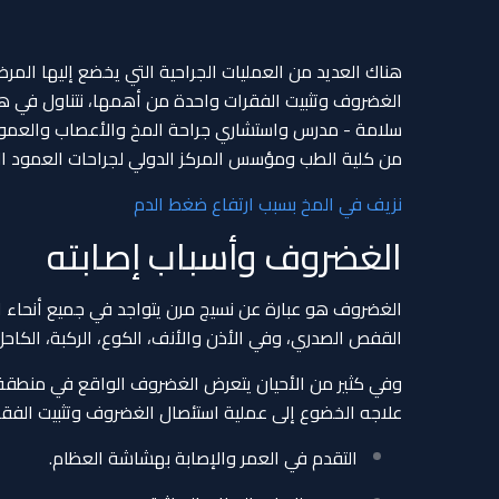
هناك العديد من العمليات الجراحية التي يخضع إليها الم
الغضروف وتثبيت الفقرات واحدة من أهمها، نتناول في هذ
سلامة - مدرس واستشاري جراحة المخ والأعصاب والعمود 
من كلية الطب ومؤسس المركز الدولي لجراحات العمود الفقري والأعصاب (
نزيف في المخ بسبب ارتفاع ضغط الدم
الغضروف وأسباب إصابته
الغضروف هو عبارة عن نسيج مرن يتواجد في جميع أنحاء ا
القفص الصدري، وفي الأذن والأنف، الكوع، الركبة، الكاح
وفي كثير من الأحيان يتعرض الغضروف الواقع في منطقة 
علاجه الخضوع إلى عملية استئصال الغضروف وتثبيت الفقرا
التقدم في العمر والإصابة بهشاشة العظام.