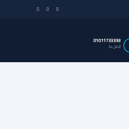
01011733393
اتصل بنا