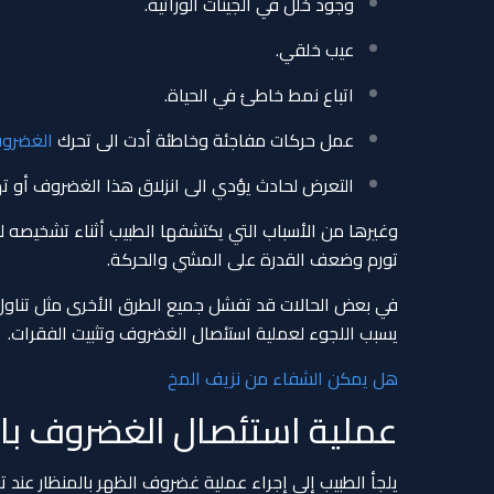
وجود خلل في الجينات الوراثية.
عيب خلقي.
اتباع نمط خاطئ في الحياة.
عمل حركات مفاجئة وخاطئة أدت الى تحرك
الغضرو
التعرض لحادث يؤدي الى انزلاق هذا الغضروف أو ته
وغيرها من الأسباب التي يكتشفها الطبيب أثناء تشخيصه 
تورم وضعف القدرة على المشي والحركة.
في بعض الحالات قد تفشل جميع الطرق الأخرى مثل تناول ا
يسبب اللجوء لعملية استئصال الغضروف وتثبيت الفقرات.
هل يمكن الشفاء من نزيف المخ
عملية استئصال الغضروف بال
يلجأ الطبيب إلى إجراء عملية غضروف الظهر بالمنظار عند تف